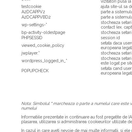
vizitatori pusa 
testcookie
ajuta site-ul sa
A2DCAPPV2
parte a sistemu
A2DCAPPVBD2
parte a sistemu
stocheaza setari
wp-settings-*
contact (ex. cap
bp-activity-oldestpage
stocheaza setar
PHPSESSID
session id
setata daca useru
viewed_cookie_policy
europeana legat
jwplayer.*
stocheaza setari
stocheaza setari
wordpress_logged_in_*
este logat pe sit
setata cand useru
POPUPCHECK
europeana legat
Nota: Simbolul
*
marcheaza o parte a numelui care este var
numelui
Informatiile prezentate in continuare au fost pregatite de 
plasarea, utilizarea si administrarea cookieurilor utilizate de
In cazul in care aveti nevoie de mai multe informatii, si el