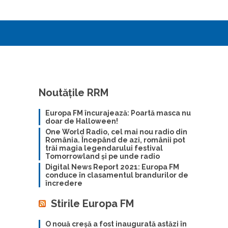
Noutățile RRM
Europa FM încurajează: Poartă masca nu
doar de Halloween!
One World Radio, cel mai nou radio din
România. Începând de azi, românii pot
trăi magia legendarului festival
Tomorrowland și pe unde radio
Digital News Report 2021: Europa FM
conduce în clasamentul brandurilor de
încredere
Stirile Europa FM
O nouă creșă a fost inaugurată astăzi în