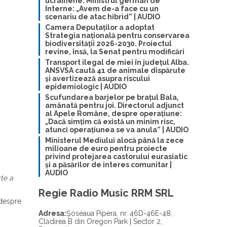
ucrainene. Ministrul german de
Interne: „Avem de-a face cu un
scenariu de atac hibrid” | AUDIO
Camera Deputaților a adoptat
Strategia națională pentru conservarea
biodiversității 2026-2030. Proiectul
revine, însă, la Senat pentru modificări
Transport ilegal de miei în județul Alba.
ANSVSA caută 41 de animale dispărute
și avertizează asupra riscului
epidemiologic | AUDIO
Scufundarea barjelor pe brațul Bala,
amânată pentru joi. Directorul adjunct
al Apele Române, despre operațiune:
„Dacă simțim că există un minim risc,
atunci operațiunea se va anula” | AUDIO
Ministerul Mediului alocă până la zece
milioane de euro pentru proiecte
privind protejarea castorului eurasiatic
și a păsărilor de interes comunitar |
AUDIO
te a
Regie Radio Music RRM SRL
 despre
Adresa:
Şoseaua Pipera, nr. 46D-46E-48,
Clădirea B din Oregon Park | Sector 2,