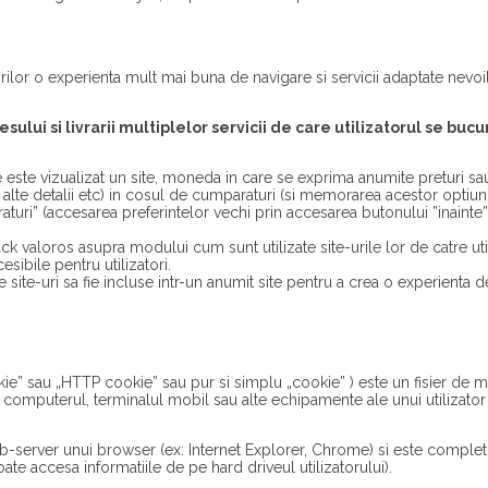
rilor o experienta mult mai buna de navigare si servicii adaptate nevoil
sului si livrarii multiplelor servicii de care utilizatorul se buc
este vizualizat un site, moneda in care se exprima anumite preturi sau 
alte detalii etc) in cosul de cumparaturi (si memorarea acestor optiuni
aturi” (accesarea preferintelor vechi prin accesarea butonului ”inainte”
ck valoros asupra modului cum sunt utilizate site-urile lor de catre util
esibile pentru utilizatori.
e site-uri sa fie incluse intr-un anumit site pentru a crea o experienta d
e” sau „HTTP cookie” sau pur si simplu „cookie” ) este un fisier de m
pe computerul, terminalul mobil sau alte echipamente ale unui utilizato
eb-server unui browser (ex: Internet Explorer, Chrome) si este complet
te accesa informatiile de pe hard driveul utilizatorului).