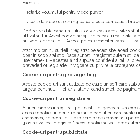
Exemple:
– setarile volumului pentru video player
– viteza de video streaming cu care este compatibil browse
De fiecare data cand un utilizator viziteaza acest site soft
utilizatorului. Acest cookie ne spune daca ati mai vizitat 
nu, vom genera unul. Acesta permite monitorizarea utilizator
Atat timp cat nu sunteti inregistrat pe acest site, acest cook
doar in scop statistic. Daca sunteti inregistrat putem sti, de
username-ul – acestea fiind supuse confidentialitatii si prev
prevederilor legislatiei in vigoare cu privire la protejarea 
Cookie-uri pentru geotargetting
Aceste cookie-uri sunt utilizate de catre un soft care stabi
targeta continutul – chiar si atunci cand sunteti pe pagina 
Cookie-uri pentru inregistrare
Atunci cand va inregistrati pe acest site, generam un cooki
aceste cookie-uri pentru a ne arata contul cu care sunteti 
asemenea, ne permite sa asociem orice comentariu pe care 
„pastreaza-ma inregistrat”, acest cookie se va sterge auto
Cookie-uri pentru publicitate