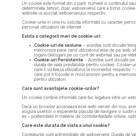
Un cookie este format din 2 parti: numele si continutul sau
determinata; tehnic, doar webserverul care a trimis cookie-
website-ul asociat webserverului respectiv.
Cookie-urile in sine nu solicita informatii cu caracter person
personal utilizatorii de internet.
Exista 2 categorii mari de cookie-uri:
Cookie-uri de sesiune
– acestea sunt stocate temp
memoreze pana cand utilizatorul iese de pe web-site
logarii/delogarii pe un cont de webmail sau pe retel
Cookie-uri Persistente
– Acestea sunt stocate pe 
durata de viata prestabilita pentru cookie). Cookie-u
care il viziteaza utilizatorul la momentul respectiv 
care pot fi folosite in mod anonim pentru a memora inte
pentru utilizatori.
Care sunt avantajele cookie-urilor?
Un cookie contine informatii care fac legatura intre un web
Daca un browser acceseaza acel web-server din nou, acesta 
asigura userilor o experienta placuta de navigare si sustin ef
ex – preferintele in materie de confidentialitate online, opt
Care este durata de viata a unui cookie?
Cookieurile sunt administrate de webservere. Durata de via