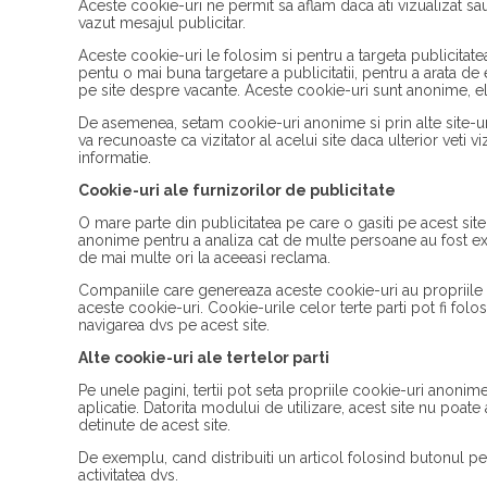
Aceste cookie-uri ne permit sa aflam daca ati vizualizat sau
vazut mesajul publicitar.
Aceste cookie-uri le folosim si pentru a targeta publicitate
pentu o mai buna targetare a publicitatii, pentru a arata de
pe site despre vacante. Aceste cookie-uri sunt anonime, ele
De asemenea, setam cookie-uri anonime si prin alte site-uri
va recunoaste ca vizitator al acelui site daca ulterior veti v
informatie.
Cookie-uri ale furnizorilor de publicitate
O mare parte din publicitatea pe care o gasiti pe acest site 
anonime pentru a analiza cat de multe persoane au fost ex
de mai multe ori la aceeasi reclama.
Companiile care genereaza aceste cookie-uri au propriile pol
aceste cookie-uri. Cookie-urile celor terte parti pot fi folos
navigarea dvs pe acest site.
Alte cookie-uri ale tertelor parti
Pe unele pagini, tertii pot seta propriile cookie-uri anonim
aplicatie. Datorita modului de utilizare, acest site nu poat
detinute de acest site.
De exemplu, cand distribuiti un articol folosind butonul pent
activitatea dvs.