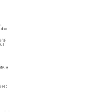
a
r daca
site
l si
i
ntru a
osesc