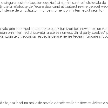
u o singura sesiune (session cookies) si nu mai sunt retinute odata de
etinute si refolosite de fiecare data cand utilizatorul revine pe acel web
 fi sterse de un utilizator in orice moment prin intermediul setarilor
nizate prin intermediul unor terte parti/ furnizori (ex: news box, un vid
uri prin intermediul site-ului si ele se numesc „third party cookies” 
urnizorii terti trebuie sa respecte de asemenea legea in vigoare si poli
 site, asa incat nu mai este nevoie de setarea lor la fiecare vizitare a si