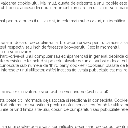
 valoarea cookie-ului. Mai mult, durata de existenta a unui cookie este
ul il poate accesa din nou in momentul in care un utilizator se intoar
al pentru a putea fi utilizate si, in cele mai multe cazuri, nu identifica
orar in dosarul de cookie-uri al browserului web pentru ca acesta sa
ul respectiv sau inchide fereastra browserului ( ex: in momentul
e de socializare).
hard-drive-ul unui computer sau echipament (si in general depinde 
rile persistente le includ si pe cele plasate de un alt website decat ce
– cunoscute sub numele de ‘third party cookies’ (cookieuri plasate de te
resele unui utilizator, astfel incat sa fie livrata publicitate cat mai r
-browser (utilizatorul) si un web-server anume (website-ul).
poate citi informatia deja stocata si reactiona in consecinta. Cookie-
orturile multor websiteuri pentru a oferi servicii confortabile utilizatori
iunile privind limba site-ului, cosuri de cumparaturi sau publicitate rele
ta a unui cookie poate varia semnificativ, depinzand de scopul pentru