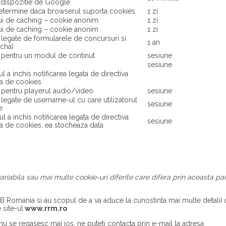
la dispozitie de Google
 determine daca browserul suporta cookies
1 zi
lui de caching – cookie anonim
1 zi
lui de caching – cookie anonim
1 zi
 legate de formularele de concursuri si
1 an
tcha)
i pentru un modul de continut
sesiune
sesiune
l a inchis notificarea legata de directiva
a de cookies
 pentru playerul audio/video
sesiune
 legate de username-ul cu care utilizatorul
sesiune
e
l a inchis notificarea legata de directiva
sesiune
a de cookies, ea stocheaza data
iabila sau mai multe cookie-uri diferite care difera prin aceasta par
IAB Romania si au scopul de a va aduce la cunostinta mai multe detalii
 site-ul
www.rrm.ro
e nu se regasesc mai jos, ne puteti contacta prin e-mail la adresa