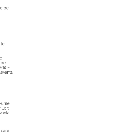
ce pe
 le
de
l pe
rti) –
elevanta
urile
llor:
vanta.
 care