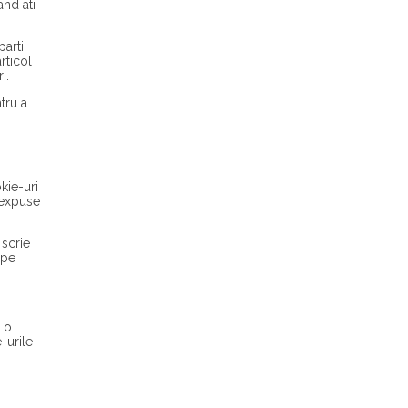
and ati
arti,
rticol
i.
tru a
kie-uri
 expuse
 scrie
 pe
a o
-urile