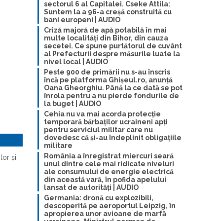
sectorul 6 al Capitalei. Cseke Attila:
Suntem la a 96-a creșă construită cu
bani europeni | AUDIO
Criză majoră de apă potabilă în mai
multe localități din Bihor, din cauza
secetei. Ce spune purtătorul de cuvânt
al Prefecturii despre măsurile luate la
nivel local | AUDIO
Peste 900 de primării nu s-au înscris
încă pe platforma Ghișeul.ro, anunță
Oana Gheorghiu. Până la ce dată se pot
înrola pentru a nu pierde fondurile de
la buget | AUDIO
Cehia nu va mai acorda protecție
temporară bărbaților ucraineni apți
pentru serviciul militar care nu
dovedesc că și-au îndeplinit obligațiile
militare
România a înregistrat miercuri seară
lor și
unul dintre cele mai ridicate niveluri
ale consumului de energie electrică
din această vară, în pofida apelului
lansat de autorități | AUDIO
Germania: dronă cu explozibili,
descoperită pe aeroportul Leipzig, în
apropierea unor avioane de marfă