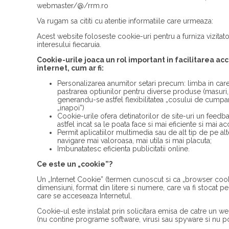
webmaster/@/rrm.ro
Va rugam sa cititi cu atentie informatiile care urmeaza:
Acest website foloseste cookie-uri pentru a furniza vizitato
interesului fiecaruia.
Cookie-urile joaca un rol important in facilitarea acce
internet, cum ar fi:
Personalizarea anumitor setari precum: limba in care 
pastrarea optiunilor pentru diverse produse (masuri, 
generandu-se astfel flexibilitatea „cosului de cumpar
„inapoi”)
Cookie-urile ofera detinatorilor de site-uri un feedba
astfel incat sa le poata face si mai eficiente si mai acc
Permit aplicatiilor multimedia sau de alt tip de pe alt
navigare mai valoroasa, mai utila si mai placuta;
Imbunatatesc eficienta publicitatii online.
Ce este un „cookie”?
Un „Internet Cookie” (termen cunoscut si ca „browser cooki
dimensiuni, format din litere si numere, care va fi stocat 
care se acceseaza Internetul.
Cookie-ul este instalat prin solicitara emisa de catre un w
(nu contine programe software, virusi sau spyware si nu poa