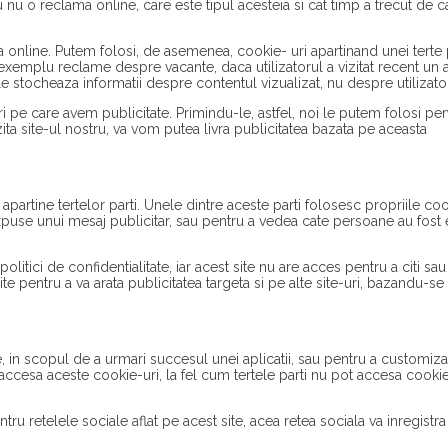
 nu o reclama online, care este tipul acesteia si cat timp a trecut de c
a online. Putem folosi, de asemenea, cookie- uri apartinand unei terte p
 exemplu reclame despre vacante, daca utilizatorul a vizitat recent un a
 stocheaza informatii despre contentul vizualizat, nu despre utilizator
 pe care avem publicitate. Primindu-le, astfel, noi le putem folosi pen
izita site-ul nostru, va vom putea livra publicitatea bazata pe aceasta
apartine tertelor parti. Unele dintre aceste parti folosesc propriile coo
puse unui mesaj publicitar, sau pentru a vedea cate persoane au fost
itici de confidentialitate, iar acest site nu are acces pentru a citi sau
ite pentru a va arata publicitatea targeta si pe alte site-uri, bazandu-se
e, in scopul de a urmari succesul unei aplicatii, sau pentru a customiz
e accesa aceste cookie-uri, la fel cum tertele parti nu pot accesa cookie
ru retelele sociale aflat pe acest site, acea retea sociala va inregistra