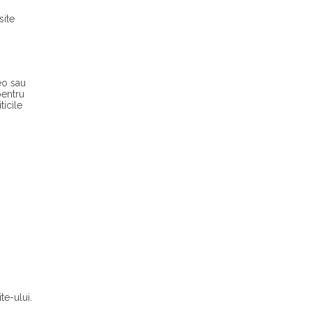
site
eo sau
pentru
ticile
te-ului.