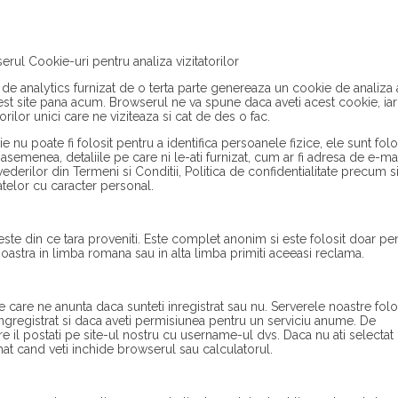
rul Cookie-uri pentru analiza vizitatorilor
ul de analytics furnizat de o terta parte genereaza un cookie de analiza 
acest site pana acum. Browserul ne va spune daca aveti acest cookie, ia
ilor unici care ne viziteaza si cat de des o fac.
ie nu poate fi folosit pentru a identifica persoanele fizice, ele sunt folo
 asemenea, detaliile pe care ni le-ati furnizat, cum ar fi adresa de e-mai
ederilor din Termeni si Conditii, Politica de confidentialitate precum s
datelor cu caracter personal.
leste din ce tara proveniti. Este complet anonim si este folosit doar pe
noastra in limba romana sau in alta limba primiti aceeasi reclama.
e care ne anunta daca sunteti inregistrat sau nu. Serverele noastre fol
ingregistrat si daca aveti permisiunea pentru un serviciu anume. De
il postati pe site-ul nostru cu username-ul dvs. Daca nu ati selectat
mat cand veti inchide browserul sau calculatorul.