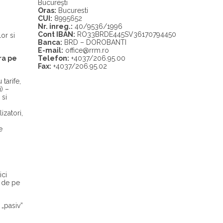
Bucureşti
Oras:
Bucuresti
CUI:
8995652
Nr. inreg.:
40/9536/1996
Cont IBAN:
RO33BRDE445SV36170794450
or si
Banca:
BRD – DOROBANTI
E-mail:
office@rrm.ro
Telefon:
+4037/206.95.00
ura pe
Fax:
+4037/206.95.02
tarife,
) –
 si
izatori,
e
ici
r de pe
 „pasiv”