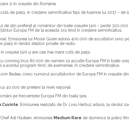
care zi în orașele din România.
cotă de piață, în creștere semnificativă față de toamna lui 2017 – de l
 de știri preferat al românilor din toate orașele țării – peste 300.000
Știrilor Europa FM de la această oră fiind în creștere semnificativă.
onal. Emisiunea lui Moise Guran adună 400.000 de ascultători unici p
piață în rândul stațiilor private de radio.
în orașele țării și are cea mai mare cotă de piață.
scu conving încă 80.000 de oameni să asculte Europa FM în toate oraș
 a acestui program fiind, de asemenea, în creștere semnificativă.
Florin Badea, cresc numărul ascultătorilor de Europa FM în orașele din
că 40.000 de prieteni la nivel național.
omâni pe frecvențele Europa FM din toată țara.
ră Cuvinte
. Emisiunea realizată de Dr. Liviu Harbuz adună, la rândul să
a Chef Adi Hădean, emisiunea
Medium Rare
de duminică la prânz fiin