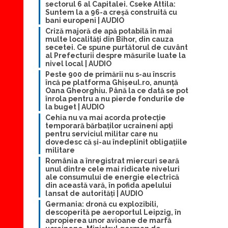
sectorul 6 al Capitalei. Cseke Attila:
Suntem la a 96-a creșă construită cu
bani europeni | AUDIO
Criză majoră de apă potabilă în mai
multe localități din Bihor, din cauza
secetei. Ce spune purtătorul de cuvânt
al Prefecturii despre măsurile luate la
nivel local | AUDIO
Peste 900 de primării nu s-au înscris
încă pe platforma Ghișeul.ro, anunță
Oana Gheorghiu. Până la ce dată se pot
înrola pentru a nu pierde fondurile de
la buget | AUDIO
Cehia nu va mai acorda protecție
temporară bărbaților ucraineni apți
pentru serviciul militar care nu
dovedesc că și-au îndeplinit obligațiile
militare
România a înregistrat miercuri seară
unul dintre cele mai ridicate niveluri
ale consumului de energie electrică
din această vară, în pofida apelului
lansat de autorități | AUDIO
Germania: dronă cu explozibili,
descoperită pe aeroportul Leipzig, în
apropierea unor avioane de marfă