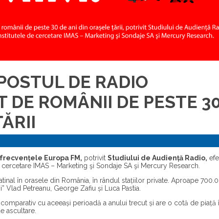
POSTUL DE RADIO
 DE ROMÂNII DE PESTE 3
ĂRII
e frecvențele
Europa FM
,
potrivit
Studiului de Audiență Radio
,
efe
e cercetare IMAS – Marketing şi Sondaje SA şi Mercury Research.
inal în orasele din România, în rândul stațiilor private. Aproape 700.
ii” Vlad Petreanu, George Zafiu și Luca Pastia.
comparativ cu aceeași perioadă a anului trecut și are o cotă de piață 
e ascultare.