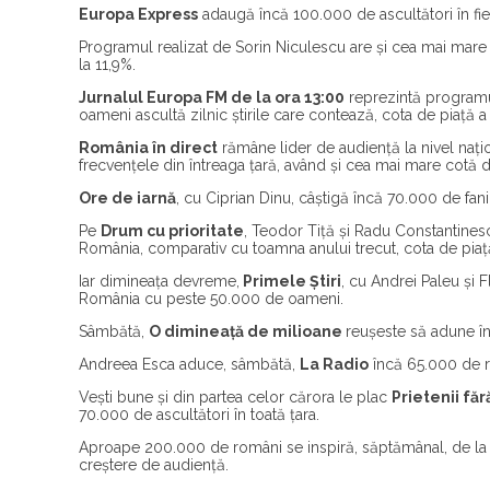
Europa Express
adaugă încă 100.000 de ascultători în fie
Programul realizat de Sorin Niculescu are și cea mai mare 
la 11,9%.
Jurnalul Europa FM de la ora 13:00
reprezintă programul
oameni ascultă zilnic știrile care contează, cota de piață a 
România în direct
rămâne lider de audiență la nivel nați
frecvențele din întreaga țară, având și cea mai mare cotă de 
Ore de iarnă
,
cu Ciprian Dinu, câștigă încă 70.000 de fani 
Pe
Drum cu prioritate
, Teodor Tiță și Radu Constantine
România, comparativ cu toamna anului trecut, cota de piață
Iar dimineața devreme,
Primele Știri
, cu Andrei Paleu și 
România cu peste 50.000 de oameni.
Sâmbătă,
O dimineață de milioane
reușeste să adune în
Andreea Esca aduce, sâmbătă,
La Radio
încă 65.000 de r
Vești bune și din partea celor cărora le plac
Prietenii fă
70.000 de ascultători în toată țara.
Aproape 200.000 de români se inspiră, săptămânal, de l
creștere de audiență.