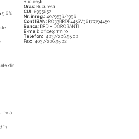
Bucureşti
Oras:
Bucuresti
CUI:
8995652
a 9,6%
Nr. inreg.:
40/9536/1996
Cont IBAN:
RO33BRDE445SV36170794450
Banca:
BRD – DOROBANTI
 de
E-mail:
office@rrm.ro
Telefon:
+4037/206.95.00
Fax:
+4037/206.95.02
e
ele din
u, încă
d în