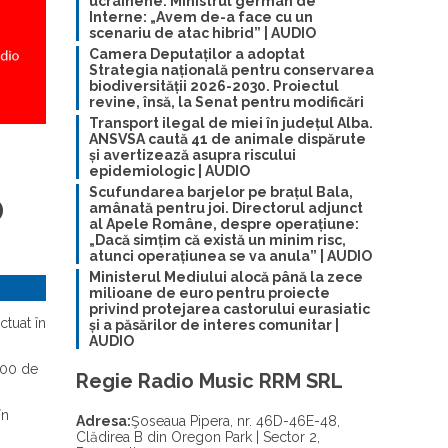
ucrainene. Ministrul german de
Interne: „Avem de-a face cu un
scenariu de atac hibrid” | AUDIO
Camera Deputaților a adoptat
Strategia națională pentru conservarea
biodiversității 2026-2030. Proiectul
revine, însă, la Senat pentru modificări
Transport ilegal de miei în județul Alba.
ANSVSA caută 41 de animale dispărute
și avertizează asupra riscului
epidemiologic | AUDIO
Scufundarea barjelor pe brațul Bala,
0
amânată pentru joi. Directorul adjunct
al Apele Române, despre operațiune:
„Dacă simțim că există un minim risc,
atunci operațiunea se va anula” | AUDIO
Ministerul Mediului alocă până la zece
milioane de euro pentru proiecte
privind protejarea castorului eurasiatic
ctuat în
și a păsărilor de interes comunitar |
AUDIO
000 de
Regie Radio Music RRM SRL
în
Adresa:
Şoseaua Pipera, nr. 46D-46E-48,
Clădirea B din Oregon Park | Sector 2,