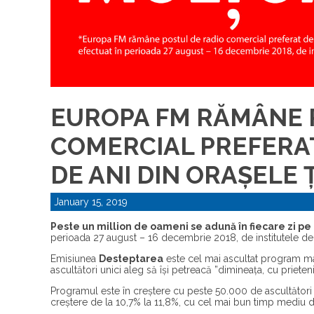
EUROPA FM RĂMÂNE 
COMERCIAL PREFERAT
DE ANI DIN ORAȘELE Ț
January 15, 2019
Peste un million de oameni se adună în fiecare zi p
perioada 27 august – 16 decembrie 2018, de institutele d
Emisiunea
Desteptarea
este cel mai ascultat program mat
ascultători unici aleg să își petreacă ”dimineața, cu prieten
Programul este în creștere cu peste 50.000 de ascultători 
creștere de la 10,7% la 11,8%, cu cel mai bun timp mediu d