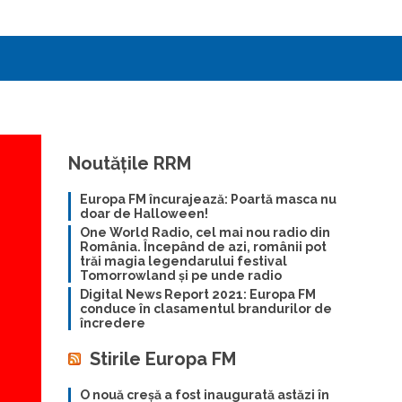
Noutățile RRM
Europa FM încurajează: Poartă masca nu
doar de Halloween!
One World Radio, cel mai nou radio din
România. Începând de azi, românii pot
trăi magia legendarului festival
Tomorrowland și pe unde radio
Digital News Report 2021: Europa FM
conduce în clasamentul brandurilor de
încredere
Stirile Europa FM
O nouă creșă a fost inaugurată astăzi în