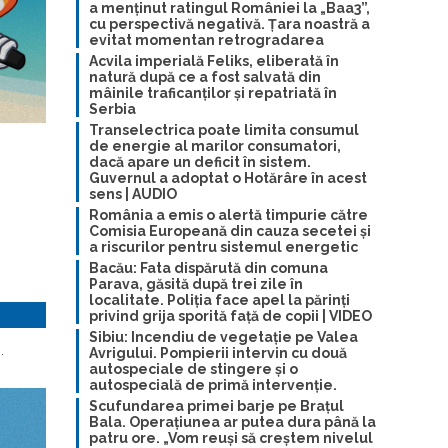
a menținut ratingul României la „Baa3”,
cu perspectivă negativă. Țara noastră a
evitat momentan retrogradarea
Acvila imperială Feliks, eliberată în
natură după ce a fost salvată din
mâinile traficanților și repatriată în
Serbia
Transelectrica poate limita consumul
de energie al marilor consumatori,
dacă apare un deficit în sistem.
Guvernul a adoptat o Hotărâre în acest
sens | AUDIO
România a emis o alertă timpurie către
Comisia Europeană din cauza secetei și
a riscurilor pentru sistemul energetic
Bacău: Fata dispărută din comuna
Parava, găsită după trei zile în
localitate. Poliția face apel la părinți
privind grija sporită față de copii | VIDEO
Sibiu: Incendiu de vegetație pe Valea
.
Avrigului. Pompierii intervin cu două
autospeciale de stingere și o
autospecială de primă intervenție.
Scufundarea primei barje pe Brațul
Bala. Operațiunea ar putea dura până la
patru ore. „Vom reuși să creștem nivelul