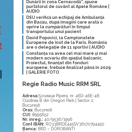
Dunării în zona Cernavodă”, spune
purtătorul de cuvânt al Apele Române |
AUDIO
DSU verifică un echipaj de Ambulanță
din Bacău, după imagini care arată o
oprire la cumpărături în timpul
transportului unui pacient
David Popovici, la Campionatele
Europene de înot de la Paris. România
are o delegație de 11 sportivi | AUDIO
Constanța va avea cel mai mare și mai
modern acvariu din spațiul balcanic.
Proiectul, finanțat din fonduri
europene, trebuie finalizat până în 2029
| GALERIE FOTO
Regie Radio Music RRM SRL
Adresa:
Şoseaua Pipera, nr. 46D-46E-48,
Clădirea B din Oregon Park | Sector 2,
Bucureşti
Oras:
Bucuresti
CUI:
8995652
Nr. inreg.:
40/9536/1996
Cont IBAN:
RO33BRDE445SV36170794450
Banca:
BRD – DOROBANTI