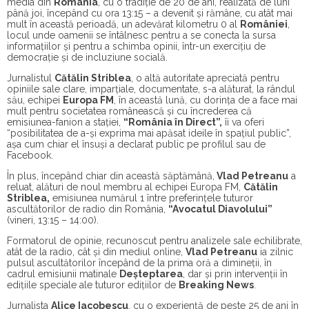
media din
România
, cu o tradiție de 20 de ani, realizată de luni
până joi, începând cu ora 13:15 – a devenit și rămâne, cu atât mai
mult în această perioadă, un adevărat kilometru 0 al
României
,
locul unde oamenii se întâlnesc pentru a se conecta la sursa
informațiilor și pentru a schimba opinii, într-un exercițiu de
democrație și de incluziune socială.
Jurnalistul
Cătălin Striblea
, o altă autoritate apreciată pentru
opiniile sale clare, imparțiale, documentate, s-a alăturat, la rândul
său, echipei
Europa FM
, în această lună, cu dorința de a face mai
mult pentru societatea românească și cu încrederea că
emisiunea-fanion a stației,
“România în Direct”,
îi va oferi
“posibilitatea de a-și exprima mai apăsat ideile în spațiul public”,
așa cum chiar el însuși a declarat public pe profilul sau de
Facebook.
În plus, începând chiar din această săptămână,
Vlad Petreanu
a
reluat, alături de noul membru al echipei Europa FM,
Cătălin
Striblea,
emisiunea numărul 1 între preferințele tuturor
ascultătorilor de radio din România,
“Avocatul Diavolului”
(vineri, 13:15 – 14:00).
Formatorul de opinie, recunoscut pentru analizele sale echilibrate,
atât de la radio, cât și din mediul online,
Vlad Petreanu
ia zilnic
pulsul ascultătorilor începând de la prima oră a dimineții, în
cadrul emisiunii matinale
Deșteptarea
, dar și prin intervenții în
edițiile speciale ale tuturor edițiilor de
Breaking News
.
Jurnalista
Alice Iacobescu
, cu o experiență de peste 25 de ani în