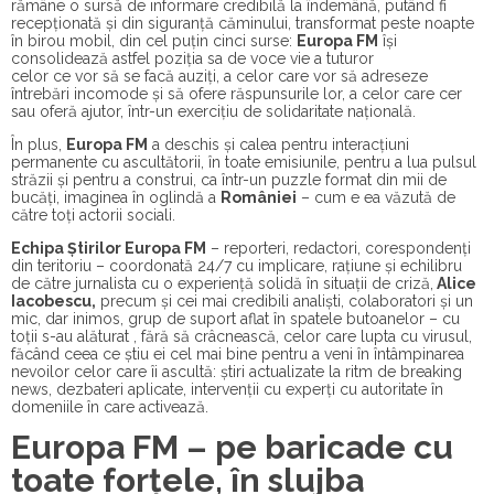
rămâne o sursă de informare credibilă la îndemână, putând fi
recepționată și din siguranță căminului, transformat peste noapte
în birou mobil, din cel puțin cinci surse:
Europa FM
își
consolidează astfel poziția sa de voce vie a tuturor
celor ce vor să se facă auziți, a celor care vor să adreseze
întrebări incomode și să ofere răspunsurile lor, a celor care cer
sau oferă ajutor, într-un exercițiu de solidaritate națională.
În plus,
Europa FM
a deschis și calea pentru interacțiuni
permanente cu ascultătorii, în toate emisiunile, pentru a lua pulsul
străzii și pentru a construi, ca într-un puzzle format din mii de
bucăți, imaginea în oglindă a
României
– cum e ea văzută de
către toți actorii sociali.
Echipa Știrilor Europa FM
– reporteri, redactori, corespondenți
din teritoriu – coordonată 24/7 cu implicare, rațiune și echilibru
de către jurnalista cu o experiență solidă în situații de criză,
Alice
Iacobescu,
precum și cei mai credibili analiști, colaboratori și un
mic, dar inimos, grup de suport aflat în spatele butoanelor – cu
toții s-au alăturat , fără să crâcnească, celor care lupta cu virusul,
făcând ceea ce știu ei cel mai bine pentru a veni în întâmpinarea
nevoilor celor care îi ascultă: știri actualizate la ritm de breaking
news, dezbateri aplicate, intervenții cu experți cu autoritate în
domeniile în care activează.
Europa FM
– pe baricade cu
toate forțele, în slujba