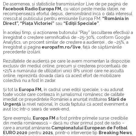
De asemenea, și statisticile transmisiunilor Live de pe pagină de
Facebook Radio Europa FM
,
cu valori peste media stației, ne
recompensează efortul depus, demonstrând încă o dată interesul
crescut al publicului pentru emisiunile Europa FM:
“România în
Direct”, “Piața Victoriei”
sau
“Ediții Speciale”
.
În același timp, și acționarea butonului “Play” (ascultarea efectivă) a
înregistrat o creștere semnificativă de ~25-30%, conform Google
Analytics, un procent similar de creștere a audienței , de ~25%, a
înregistrat și pagina
europafm.ro/live
, față de săptămânile
precedente izolării.
Rezultatele de audiență pe care le avem momentan la dispoziție
exclusiv din mediul online, precum și creșterea procentuală de
+21% a numărului de utilizatori unici (IPs unice) care ne ascultă
online, reprezintă dovada clară că acest efort de mobilizare
colectivă nu a fost în zadar.
Și tot la
Europa FM,
în cadrul unei ediții speciale, s-au adunat
toate vocile care contează în jurnalismul românesc de calitate
imediat ce președintele României a anunțat instituirea
Stării de
Urgență
la nivel național, în ciuda faptului că acest eveniment a
avut loc într-o seară de week-end.
Spre exemplu,
Europa FM
a fost printre primele surse credibile
din media românească – dacă nu chiar primul post de radio –
care a anunțat amânarea
Campionatului European de Fotbal
EURO 2020
pentru
2021
, printr-o intervenție tip
Breaking News
,