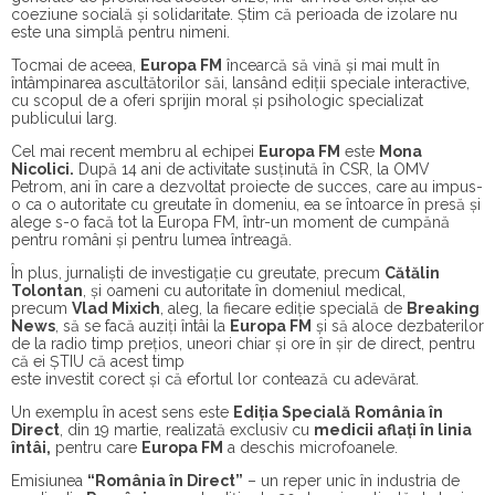
coeziune socială și solidaritate. Știm că perioada de izolare nu
este una simplă pentru nimeni.
Tocmai de aceea,
Europa FM
încearcă să vină și mai mult în
întâmpinarea ascultătorilor săi, lansând ediții speciale interactive,
cu scopul de a oferi sprijin moral și psihologic specializat
publicului larg.
Cel mai recent membru al echipei
Europa FM
este
Mona
Nicolici.
După 14 ani de activitate susținută în CSR, la OMV
Petrom, ani în care a dezvoltat proiecte de succes, care au impus-
o ca o autoritate cu greutate în domeniu, ea se întoarce în presă și
alege s-o facă tot la Europa FM, într-un moment de cumpănă
pentru români și pentru lumea întreagă.
În plus, jurnaliști de investigație cu greutate, precum
Cătălin
Tolontan
, și oameni cu autoritate în domeniul medical,
precum
Vlad Mixich
, aleg, la fiecare ediție specială de
Breaking
News
, să se facă auziți întâi la
Europa FM
și să aloce dezbaterilor
de la radio timp prețios, uneori chiar și ore în șir de direct, pentru
că ei ȘTIU că acest timp
este investit corect și că efortul lor contează cu adevărat.
Un exemplu în acest sens este
Ediția Specială
România în
Direct
, din 19 martie, realizată exclusiv cu
medicii aflați în linia
întâi,
pentru care
Europa FM
a deschis microfoanele.
Emisiunea
“România în Direct”
– un reper unic în industria de