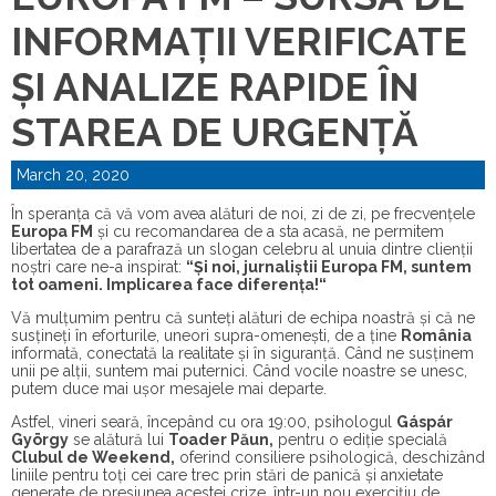
INFORMAȚII VERIFICATE
ȘI ANALIZE RAPIDE ÎN
STAREA DE URGENȚĂ
March 20, 2020
În speranța că vă vom avea alături de noi, zi de zi, pe frecvențele
Europa FM
și cu recomandarea de a sta acasă, ne permitem
libertatea de a parafrază un slogan celebru al unuia dintre clienții
noștri care ne-a inspirat:
“Și noi, jurnaliștii Europa FM, suntem
tot oameni. Implicarea face diferența!“
Vă mulțumim pentru că sunteți alături de echipa noastră și că ne
susțineți în eforturile, uneori supra-omenești, de a ține
România
informată, conectată la realitate și în siguranță. Când ne susținem
unii pe alții, suntem mai puternici. Când vocile noastre se unesc,
putem duce mai ușor mesajele mai departe.
Astfel, vineri seară, începând cu ora 19:00,
psihologul
Gáspár
György
se alătură lui
Toader Păun,
pentru o ediție specială
Clubul de Weekend,
oferind consiliere psihologică
, deschizând
liniile pentru toți cei care trec prin stări de panică și anxietate
generate de presiunea acestei crize, într-un nou exercițiu de