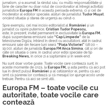
jurnalism, și-a asumat, la rândul său, cu multă responsabilitate și
tărie de caracter nu doar rolul de coordonator al întregii activități
jurnalistice
Europa FM
în această perioada extremă, ci și cel de
moderator al edițiilor speciale, alături de jurnalistul
Tudor Mușat
,
oricând situația și starea de urgență au cerut-o.
Spre exemplu, cel mai incisiv editorialist al
României
și un
jurnalist cu opinii puternice,
Cristian Tudor Popescu,
este, în prezent, invitat permanent în exclusivitate la
Europa FM
,
după suspendarea emisiunii sale
“Cap Limpede”
de la
televiziunea Digi24, întrând în direct cu ascultătorii, atât în cadrul
emisiunii sale din fiecare luni seară
“Piața Victoriei”
(18:00 –
19:00), alături de jurnalista
Europa FM Anca Simina
, cât și ori de
câte ori situația o cere, în cadrul unor ediții speciale de tip
Breaking News,
în orice zi a săptămânii și în week-end.
Nu sunt doar vorbe goale. Toate vocile care contează sunt, în
aceste momente de criză, la
Europa FM,
și asta pentru că aici pot
lua în direct pulsul
României
și al cetățenilor ei, pentru că aici
simt că părerea lor contează și că mesajul lor ajunge acolo unde
trebuie. Pentru că aici se simt utili.
Europa FM – toate vocile cu
autoritate, toate vocile care
contează