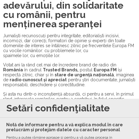
adevărului, din solidaritate
cu românii, pentru
menținerea speranței
Jurnaliști recunoscuți pentru integritate, editorialiști incisivi,
incomozi, dar corecți, formatori de opinie și experți din toate
domeniile de interes se întâlnesc zilnic pe frecventele Europa FM
cu vocile românilor: cu problemele lor, cu
spaimele lor, cu emoțiile lor.
Votat ani la rând cel mai de încredere brand de radio din
România
în cadrul
Trusted Brands,
postul
Europa FM
își
respectă zilnic, chiar și în
stare de urgență națională
, imaginea
de
radio cunoscut și apreciat
pentru știri documentate, jurnaliști
responsabili, deschidere și corectitudine.
Și asta nu dintr-o inconștiență absurdă, ci pentru a servi, în primul
rând, interesele românilor, pentru a contribui, în felul specific
acestei industrii, la lupta pe care astăzi o ducem cu toții cu acest
Setări confidenţialitate
“inamic al umanității”, cum a fost el numit chiar de către
Directorul Organizației Mondiale a Sănătății
, și pentru a veni,
ca întotdeauna, în întâmpinarea nevoii, și mai acută astăzi, de
informare corectă și actualizată permanent.
Notă de informare pentru a vă explica modul în care
prelucrăm și protejăm datele cu caracter personal
În același timp, în aceste vremuri în care cele mai multe companii,
Pentru a putea rămâne aproape și pentru a vă putea procesa în
și chiar instituții media, își reduc la maxim activitatea și se pun – de