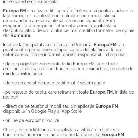
întrerupând emisia normală.
Europa FM
a realizat ediții speciale în fiecare zi pentru a aduce în
față românilor o sinteză concentrată de informații, știri și
recomandări care să-i ajute să rămână în siguranță. Fără
exagerări, fără manipulări, informația corectă, analizată și
dezbătută zilnic de unii dintre cei mai credibili formatori de opinie
din
România.
Încă de la începutul acestei crize în România,
Europa FM
s-a
poziționat în prima linie de luptă, ca loc de întâlnire al tuturor
celor care vor să fie informați corect, responsabil, în timp real:
· de pe pagină de
Facebook Radio Europa FM
, unde toate
emisiunile-dezbatere sunt transmise prin sesiuni Live, urmărite de
mii de privitori unici.
· de pe un aparat de radio tradițional / sistem audio
· pe rețelele de cablu, care retransmit toate
Europa FM,
în lista de
radiouri
· direct de pe telefonul mobil sau din aplicația
Europa FM,
disponibilă în Google Play și App Store
· online pe
europafm.ro/live
Chiar și în condițiile în care captivitatea zilnică din trafic s-a
transformat acum într-o auto-izolare la domiciliu,
Europa FM